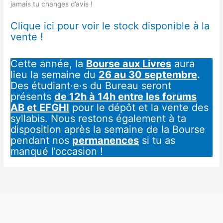
jamais tu changes d’avis !
Clique ici pour voir le stock disponible à la
vente
!
Cette année, la
Bourse aux Livres
aura
lieu la semaine du
26 au 30 septembre
.
Des étudiant·e·s du Bureau seront
présents
de 12h à 14h entre les forums
AB et EFGHI
pour le dépôt et la vente des
syllabis. Nous restons également à ta
disposition après la semaine de la Bourse
pendant nos
permanences
si tu as
manqué l’occasion !